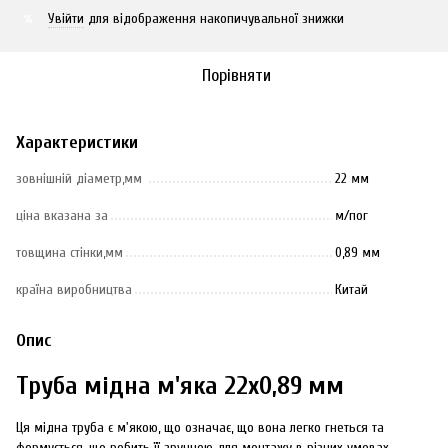
Увійти
для відображення накопичувальної знижки
%
Порівняти
Характеристики
зовнішній діаметр,мм
22 мм
ціна вказана за
м/пог
товщина стінки,мм
0,89 мм
країна виробництва
Китай
Опис
Труба мідна м'яка 22х0,89 мм
Ця мідна труба є м'якою, що означає, що вона легко гнеться та
формується, що робить її зручною для монтажу в різних умовах.