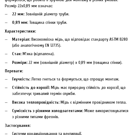
Розмір 22х0,89 мм означає:
22 мм:
Зовнішній діаметр труби.
0,89 мм:
Товщина стінки труби.
Характеристики:
Матеріал:
Високоякісна мідь, що відповідає стандарту ASTM B280
(або аналогічному EN 12735).
Стан:
М'яка (відпалена).
Розміри:
22 мм (зовнішній діаметр) x 0,89 мм (товщина стінки).
Переваги:
Гнучкість:
Легко гнеться та формується, що спрощує монтаж.
Стійкість до корозії:
Мідь має природну стійкість до корозії, що
забезпечує тривалий термін служби.
Висока теплопровідність:
Мідь є відмінним провідником тепла.
Сумісність з різними холодоагентами:
Може використовуватися
з різними типами фреонів.
Застосування:
Системи кондиціонування та вентиляції.