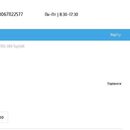
80671122577
Пн–Пт | 8:30–17:30
Укр
Рус
VS-380 TopChill
Порівняти
ко