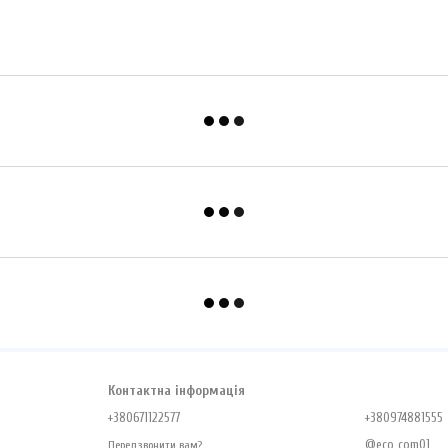
Контактна інформація
+380671122577
+380974881555
@eco_com01
Передзвонити вам?