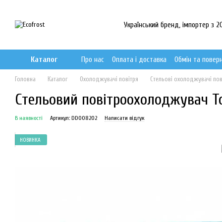
Перейти до основного контенту
Український бренд, імпортер з 20
Каталог
Про нас
Оплата і доставка
Обмін та повер
Головна
Каталог
Охолоджувачі повітря
Стельові охолоджувачі пов
Стельовий повітроохолоджувач Top
В наявності
Артикул: DD008202
Написати відгук
НОВИНКА