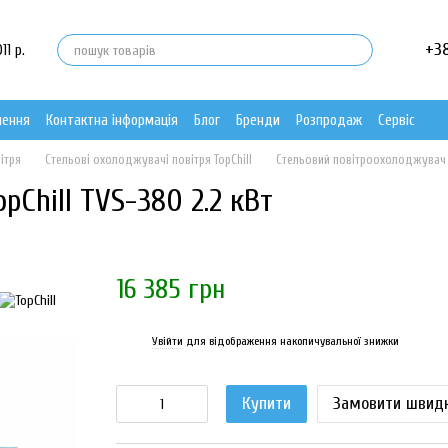
+3
11 р.
нення
Контактна інформація
Блог
Бренди
Розпродаж
Сервіс
ітря
Стельові охолоджувачі повітря TopChill
Стельовий повітроохолоджувач T
Chill TVS-380 2.2 кВт
16 385 грн
Увійти
для відображення накопичувальної знижки
%
Купити
Замовити швид