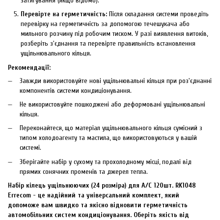
затягування (якщо відомо).
Перевірте на герметичність:
Після складання системи проведіть
перевірку на герметичність за допомогою течешукача або
мильного розчину під робочим тиском. У разі виявлення витоків,
розберіть з'єднання та перевірте правильність встановлення
ущільнювального кільця.
Рекомендації:
Завжди використовуйте нові ущільнювальні кільця при роз'єднанні
компонентів системи кондиціонування.
Не використовуйте пошкоджені або деформовані ущільнювальні
кільця.
Переконайтеся, що матеріал ущільнювального кільця сумісний з
типом холодоагенту та мастила, що використовуються у вашій
системі.
Зберігайте набір у сухому та прохолодному місці, подалі від
прямих сонячних променів та джерел тепла.
Набір кілець ущільнюючих (24 розміра) для А/С 120шт. RK1048
Errecom - це надійний та універсальний комплект, який
допоможе вам швидко та якісно відновити герметичність
автомобільних систем кондиціонування. Оберіть якість від