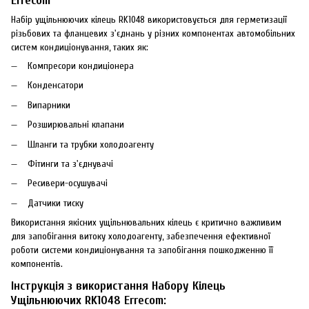
Errecom
Набір ущільнюючих кілець RK1048 використовується для герметизації
різьбових та фланцевих з'єднань у різних компонентах автомобільних
систем кондиціонування, таких як:
Компресори кондиціонера
Конденсатори
Випарники
Розширювальні клапани
Шланги та трубки холодоагенту
Фітинги та з'єднувачі
Ресивери-осушувачі
Датчики тиску
Використання якісних ущільнювальних кілець є критично важливим
для запобігання витоку холодоагенту, забезпечення ефективної
роботи системи кондиціонування та запобігання пошкодженню її
компонентів.
Інструкція з використання Набору Кілець
Ущільнюючих RK1048 Errecom: