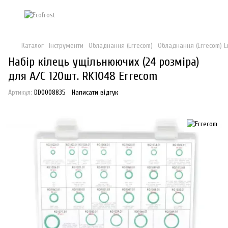
Каталог
Інструменти
Обладнання (Errecom)
Обладнання (Errecom) E
Набір кілець ущільнюючих (24 розміра)
для А/С 120шт. RK1048 Errecom
Артикул:
DD0008835
Написати відгук