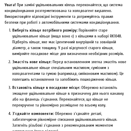
Увага!
При заміні ущільнювальних кілець переконайтеся, що система
кондиціонування розгерметизована та холодоагент видалено.
Використовуйте відповідні інструменти та дотримуйтесь правил
безпеки при роботі з автомобільними системами кондиціонування.
Виберіть кільце потрібного розміру:
Порівняйте старе
ущільнювальне кільце (якщо воно є) з кільцями в наборі RK1048.
Підберіть кільце, яке має ідентичний внутрішній та зовнішній
діаметр, а також товщину. У разі відсутності старого кільця,
виміряйте посадкове місце для визначення необхідних розмірів.
Змастіть нове кільце:
Перед встановленням злегка змастіть нове
ущільнювальне кільце спеціальним мастилом, сумісним з
холодоагентами та гумою (наприклад, силіконовим мастилом). Це
полегшить встановлення та запобіжить пошкодженню кільця.
Встановіть кільце в посадкове місце:
Обережно встановіть
змащене ущільнювальне кільце в призначену для нього канавку
або на фланець з'єднання. Переконайтеся, що кільце не
перекручене та рівномірно розміщене по всьому колу.
З'єднайте компоненти:
Обережно з'єднайте деталі,
забезпечуючи рівномірне стискання ущільнювального кільця.
Затягніть різьбові з'єднання з рекомендованим моментом