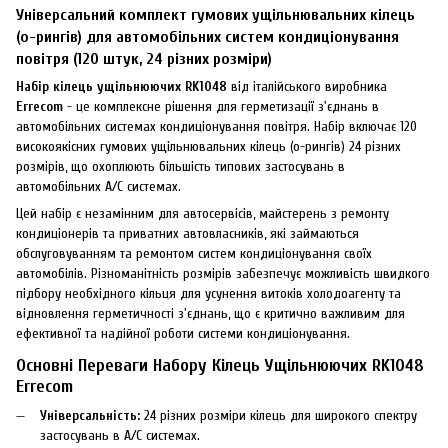
Універсальний комплект гумових ущільнювальних кілець
(о-рингів) для автомобільних систем кондиціонування
повітря (120 штук, 24 різних розміри)
Набір кілець ущільнюючих RK1048
від італійського виробника
Errecom
- це комплексне рішення для герметизації з'єднань в
автомобільних системах кондиціонування повітря. Набір включає 120
високоякісних гумових ущільнювальних кілець (о-рингів) 24 різних
розмірів, що охоплюють більшість типових застосувань в
автомобільних A/C системах.
Цей набір є незамінним для автосервісів, майстерень з ремонту
кондиціонерів та приватних автовласників, які займаються
обслуговуванням та ремонтом систем кондиціонування своїх
автомобілів. Різноманітність розмірів забезпечує можливість швидкого
підбору необхідного кільця для усунення витоків холодоагенту та
відновлення герметичності з'єднань, що є критично важливим для
ефективної та надійної роботи системи кондиціонування.
Основні Переваги Набору Кілець Ущільнюючих RK1048
Errecom
Універсальність:
24 різних розміри кілець для широкого спектру
застосувань в A/C системах.