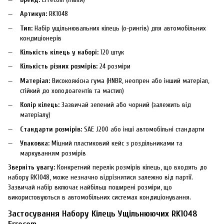
Артикул:
RK1048
Тип:
Набір ущільнювальних кілець (о-рингів) для автомобільних
кондиціонерів
Кількість кілець у наборі:
120 штук
Кількість різних розмірів:
24 розміри
Матеріал:
Високоякісна гума (HNBR, неопрен або інший матеріал,
стійкий до холодоагентів та мастил)
Колір кілець:
Зазвичай зелений або чорний (залежить від
матеріалу)
Стандарти розмірів:
SAE J200 або інші автомобільні стандарти
Упаковка:
Міцний пластиковий кейс з роздільниками та
маркуванням розмірів
Зверніть увагу:
Конкретний перелік розмірів кілець, що входять до
набору RK1048, може незначно відрізнятися залежно від партії.
Зазвичай набір включає найбільш поширені розміри, що
використовуються в автомобільних системах кондиціонування.
Застосування Набору Кілець Ущільнюючих RK1048