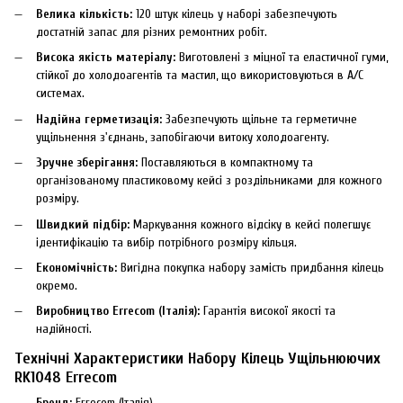
Велика кількість:
120 штук кілець у наборі забезпечують
достатній запас для різних ремонтних робіт.
Висока якість матеріалу:
Виготовлені з міцної та еластичної гуми,
стійкої до холодоагентів та мастил, що використовуються в A/C
системах.
Надійна герметизація:
Забезпечують щільне та герметичне
ущільнення з'єднань, запобігаючи витоку холодоагенту.
Зручне зберігання:
Поставляються в компактному та
організованому пластиковому кейсі з роздільниками для кожного
розміру.
Швидкий підбір:
Маркування кожного відсіку в кейсі полегшує
ідентифікацію та вибір потрібного розміру кільця.
Економічність:
Вигідна покупка набору замість придбання кілець
окремо.
Виробництво Errecom (Італія):
Гарантія високої якості та
надійності.
Технічні Характеристики Набору Кілець Ущільнюючих
RK1048 Errecom
Бренд:
Errecom (Італія)