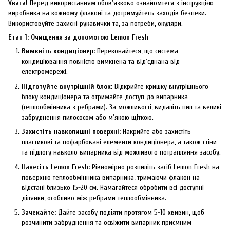
Увага!
Перед використанням обов'язково ознайомтеся з інструкцією
виробника на кожному флаконі та дотримуйтесь заходів безпеки.
Використовуйте захисні рукавички та, за потреби, окуляри.
Етап 1: Очищення за допомогою Lemon Fresh
Вимкніть кондиціонер:
Переконайтеся, що система
кондиціювання повністю вимкнена та від'єднана від
електромережі.
Підготуйте внутрішній блок:
Відкрийте кришку внутрішнього
блоку кондиціонера та отримайте доступ до випарника
(теплообмінника з ребрами). За можливості, видаліть пил та великі
забруднення пилососом або м'якою щіткою.
Захистіть навколишні поверхні:
Накрийте або захистіть
пластикові та пофарбовані елементи кондиціонера, а також стіни
та підлогу навколо випарника від можливого потрапляння засобу.
Нанесіть Lemon Fresh:
Рівномірно розпиліть засіб Lemon Fresh на
поверхню теплообмінника випарника, тримаючи флакон на
відстані близько 15-20 см. Намагайтеся обробити всі доступні
ділянки, особливо між ребрами теплообмінника.
Зачекайте:
Дайте засобу подіяти протягом 5-10 хвивин, щоб
розчинити забруднення та освіжити випарник приємним