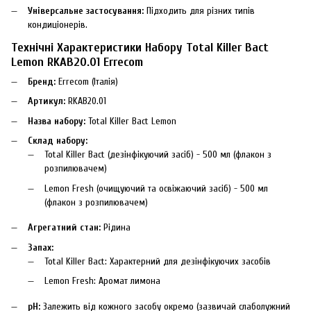
Універсальне застосування:
Підходить для різних типів
кондиціонерів.
Технічні Характеристики Набору Total Killer Bact
Lemon RKAB20.01 Errecom
Бренд:
Errecom (Італія)
Артикул:
RKAB20.01
Назва набору:
Total Killer Bact Lemon
Склад набору:
Total Killer Bact (дезінфікуючий засіб) - 500 мл (флакон з
розпилювачем)
Lemon Fresh (очищуючий та освіжаючий засіб) - 500 мл
(флакон з розпилювачем)
Агрегатний стан:
Рідина
Запах:
Total Killer Bact: Характерний для дезінфікуючих засобів
Lemon Fresh: Аромат лимона
pH:
Залежить від кожного засобу окремо (зазвичай слаболужний