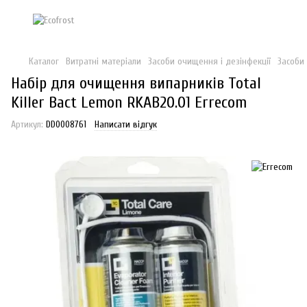
Каталог
Витратні матеріали
Засоби очищення і дезінфекції
Засоби 
Набір для очищення випарників Total
Killer Bact Lemon RKAB20.01 Errecom
Артикул:
DD0008761
Написати відгук