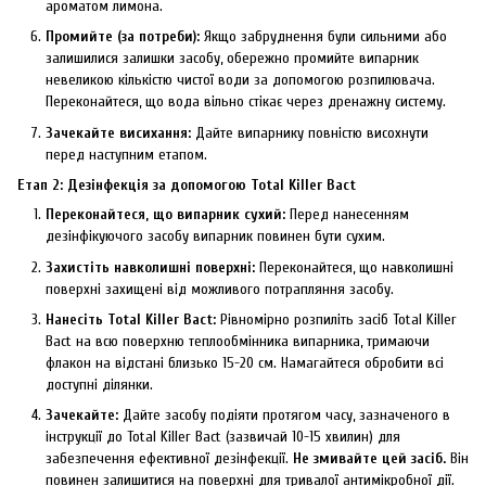
ароматом лимона.
Промийте (за потреби):
Якщо забруднення були сильними або
залишилися залишки засобу, обережно промийте випарник
невеликою кількістю чистої води за допомогою розпилювача.
Переконайтеся, що вода вільно стікає через дренажну систему.
Зачекайте висихання:
Дайте випарнику повністю висохнути
перед наступним етапом.
Етап 2: Дезінфекція за допомогою Total Killer Bact
Переконайтеся, що випарник сухий:
Перед нанесенням
дезінфікуючого засобу випарник повинен бути сухим.
Захистіть навколишні поверхні:
Переконайтеся, що навколишні
поверхні захищені від можливого потрапляння засобу.
Нанесіть Total Killer Bact:
Рівномірно розпиліть засіб Total Killer
Bact на всю поверхню теплообмінника випарника, тримаючи
флакон на відстані близько 15-20 см. Намагайтеся обробити всі
доступні ділянки.
Зачекайте:
Дайте засобу подіяти протягом часу, зазначеного в
інструкції до Total Killer Bact (зазвичай 10-15 хвилин) для
забезпечення ефективної дезінфекції.
Не змивайте цей засіб.
Він
повинен залишитися на поверхні для тривалої антимікробної дії.