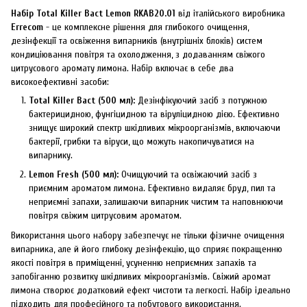
Набір Total Killer Bact Lemon RKAB20.01
від італійського виробника
Errecom
- це комплексне рішення для глибокого очищення,
дезінфекції та освіження випарників (внутрішніх блоків) систем
кондиціювання повітря та охолодження, з додаванням свіжого
цитрусового аромату лимона. Набір включає в себе два
високоефективні засоби:
Total Killer Bact (500 мл):
Дезінфікуючий засіб з потужною
бактерицидною, фунгіцидною та віруліцидною дією. Ефективно
знищує широкий спектр шкідливих мікроорганізмів, включаючи
бактерії, грибки та віруси, що можуть накопичуватися на
випарнику.
Lemon Fresh (500 мл):
Очищуючий та освіжаючий засіб з
приємним ароматом лимона. Ефективно видаляє бруд, пил та
неприємні запахи, залишаючи випарник чистим та наповнюючи
повітря свіжим цитрусовим ароматом.
Використання цього набору забезпечує не тільки фізичне очищення
випарника, але й його глибоку дезінфекцію, що сприяє покращенню
якості повітря в приміщенні, усуненню неприємних запахів та
запобіганню розвитку шкідливих мікроорганізмів. Свіжий аромат
лимона створює додатковий ефект чистоти та легкості. Набір ідеально
підходить для професійного та побутового використання.