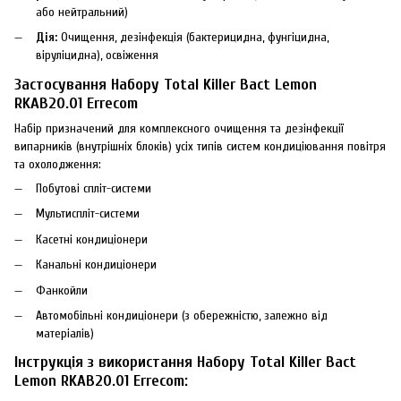
або нейтральний)
Дія:
Очищення, дезінфекція (бактерицидна, фунгіцидна,
віруліцидна), освіження
Застосування Набору Total Killer Bact Lemon
RKAB20.01 Errecom
Набір призначений для комплексного очищення та дезінфекції
випарників (внутрішніх блоків) усіх типів систем кондиціювання повітря
та охолодження:
Побутові спліт-системи
Мультиспліт-системи
Касетні кондиціонери
Канальні кондиціонери
Фанкойли
Автомобільні кондиціонери (з обережністю, залежно від
матеріалів)
Інструкція з використання Набору Total Killer Bact
Lemon RKAB20.01 Errecom: