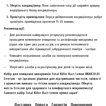
Зберіть кондиціонер:
Після закінчення часу дії закрийте кришку
внутрішнього блоку кондиціонера.
Провітріть приміщення:
Перед увімкненням кондиціонера добре
провітріть приміщення протягом 15-20 хвилин.
Рекомендації:
Для досягнення найкращого результату рекомендується
проводити комплексне очищення та дезінфекцію випарника не
рідше ніж один-два рази на рік, а в умовах інтенсивного
використання або підвищеної забрудненості повітря – частіше.
Уникайте потрапляння засобів на електронні компоненти
кондиціонера.
Зберігайте засоби у недоступному для дітей та тварин місці.
Набір для очищення випарників Total Killer Bact Lemon RKAB20.01
Errecom - це ідеальне рішення для підтримання чистоти, свіжості
з ароматом лимона та гігієни вашого кондиціонера. Оберіть
якість Errecom для здорового та комфортного мікроклімату!
Замовте набір Total Killer Bact Lemon прямо зараз!
Доставка
Оплата
Гарантія
Повернення