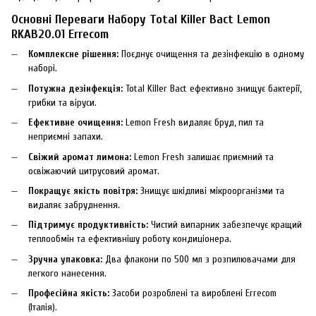
Основні Переваги Набору Total Killer Bact Lemon
RKAB20.01 Errecom
Комплексне рішення:
Поєднує очищення та дезінфекцію в одному
наборі.
Потужна дезінфекція:
Total Killer Bact ефективно знищує бактерії,
грибки та віруси.
Ефективне очищення:
Lemon Fresh видаляє бруд, пил та
неприємні запахи.
Свіжий аромат лимона:
Lemon Fresh залишає приємний та
освіжаючий цитрусовий аромат.
Покращує якість повітря:
Знищує шкідливі мікроорганізми та
видаляє забруднення.
Підтримує продуктивність:
Чистий випарник забезпечує кращий
теплообмін та ефективнішу роботу кондиціонера.
Зручна упаковка:
Два флакони по 500 мл з розпилювачами для
легкого нанесення.
Професійна якість:
Засоби розроблені та вироблені Errecom
(Італія).