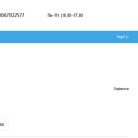
80671122577
Пн–Пт | 8:30–17:30
Укр
Рус
Порівняти
ко