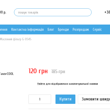
+3
11 р.
нення
Контактна інформація
Блог
Бренди
Розпродаж
Сервіс
Масляний фільтр G-054S
120 грн
185 грн
Увійти
для відображення накопичувальної знижки
%
Купити
Замовити швид