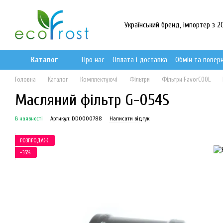
Перейти до основного контенту
Український бренд, імпортер з 20
Каталог
Про нас
Оплата і доставка
Обмін та повер
Головна
Каталог
Комплектуючі
Фільтри
Фільтри FavorCOOL
Масляний фільтр G-054S
В наявності
Артикул: DD0000788
Написати відгук
РОЗПРОДАЖ
−35%