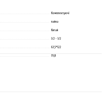
Комплектуючі
пайка
Китай
1/2 - 1/2
63,5*122
19,8