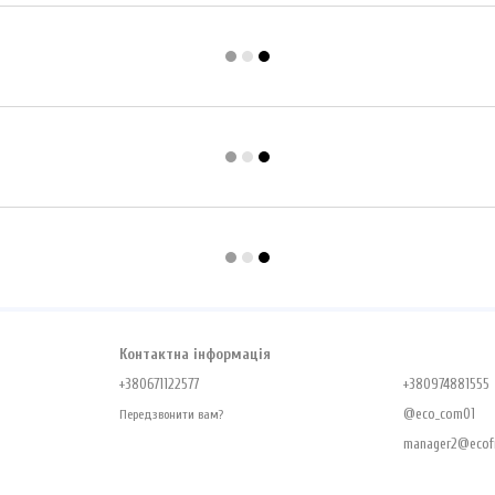
Контактна інформація
+380671122577
+380974881555
@eco_com01
Передзвонити вам?
manager2@ecofr