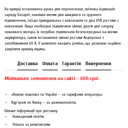
На кришці встановлена ручка для перенесення, світлова індикація
заряду батареї, зовнішні клеми для швидкого та зручного
підключення, гніздо прикурювача з ковпачком та два USB роз'єми з
ковпачком. Якщо необхідно підключити силові дроти для запуску
човнового мотора, їх потрібно підключати безпосередньо на клеми
акумулятора, також встановлені силові роз'єми Андерсона з
запобіжником 60 А. У комплект входить ремінь, що дозволяє надійно
закріпити кришку ящика.
Доставка
Оплата
Гарантія
Повернення
Мінімальне замовлення на сайті - 600 грн!
«Новою поштою» по Україні — за тарифами оператора.
Кур'єром по Києву — за домовленністю.
Більше інформації про доставку
Накладений платіж
Оплата за реквізитами