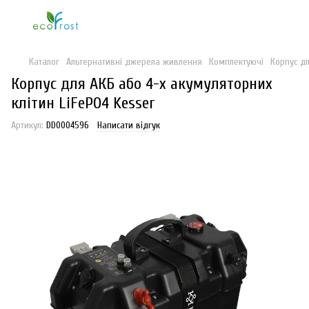
Каталог
Альтернативні джерела живлення
Комплектуючі
Корпус дл
Корпус для АКБ або 4-х акумуляторних
клітин LiFePO4 Kesser
Артикул:
DD0004596
Написати відгук