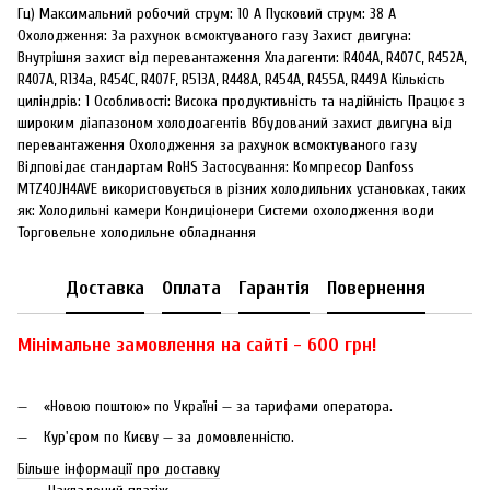
Гц) Максимальний робочий струм: 10 А Пусковий струм: 38 А
Охолодження: За рахунок всмоктуваного газу Захист двигуна:
Внутрішня захист від перевантаження Хладагенти: R404A, R407C, R452A,
R407A, R134a, R454C, R407F, R513A, R448A, R454A, R455A, R449A Кількість
циліндрів: 1 Особливості: Висока продуктивність та надійність Працює з
широким діапазоном холодоагентів Вбудований захист двигуна від
перевантаження Охолодження за рахунок всмоктуваного газу
Відповідає стандартам RoHS Застосування: Компресор Danfoss
MTZ40JH4AVE використовується в різних холодильних установках, таких
як: Холодильні камери Кондиціонери Системи охолодження води
Торговельне холодильне обладнання
Доставка
Оплата
Гарантія
Повернення
Мінімальне замовлення на сайті - 600 грн!
«Новою поштою» по Україні — за тарифами оператора.
Кур'єром по Києву — за домовленністю.
Більше інформації про доставку