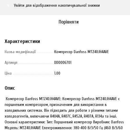
Увійти
для відображення накопичувальної знижки
%
Порівняти
Характеристики
Назва модифікації
Компресор Danfoss MTZ40JH4AVE
Артикул
DD0006701
Ціна
1.00
Опис
Компресор Danfoss MTZ40JH4AVE: Компресор Danfoss MTZ40JH4AVE є
поршневим компресором, призначеним для використання в
холодильних системах. Він підходить для роботи з різними типами
холодоагентів, включаючи R404A, R407C, R452A, R407A, R134a та інші.
Основні характеристики: Тип: Поршневий компресор Виробник: Danfoss
Модель: MTZ40JH4AVE Електроживлення: 380-400 В/3/50 Гц (460 В/3/60