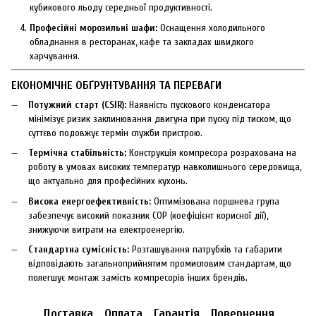
кубикового льоду середньої продуктивності.
Професійні морозильні шафи:
Оснащення холодильного
обладнання в ресторанах, кафе та закладах швидкого
харчування.
ЕКОНОМІЧНЕ ОБҐРУНТУВАННЯ ТА ПЕРЕВАГИ
Потужний старт (CSIR):
Наявність пускового конденсатора
мінімізує ризик заклинювання двигуна при пуску під тиском, що
суттєво подовжує термін служби пристрою.
Термічна стабільність:
Конструкція компресора розрахована на
роботу в умовах високих температур навколишнього середовища,
що актуально для професійних кухонь.
Висока енергоефективність:
Оптимізована поршнева група
забезпечує високий показник COP (коефіцієнт корисної дії),
знижуючи витрати на електроенергію.
Стандартна сумісність:
Розташування патрубків та габарити
відповідають загальноприйнятим промисловим стандартам, що
полегшує монтаж замість компресорів інших брендів.
Доставка
Оплата
Гарантія
Повернення