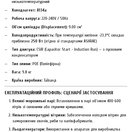
низькотемпературний
Холодоагент:
R134a
Робоча напруга:
220-240V / 50Hz
Об'єм циліндра (Displacement):
9.00 см³
Холодопродуктивність:
При температурі кипіння -23.3°C складає
приблизно
250 Вт
(згідно зі стандартами ASHRAE)
Тип двигуна:
CSIR (Capacitor Start - Induction Run) — з пусковим
конденсатором
Тип оливи:
POE (Поліефірна)
Вага:
9.8 кг
Країна виробник:
Таїланд
ЕКСПЛУАТАЦІЙНИЙ ПРОФІЛЬ: СЦЕНАРІЇ ЗАСТОСУВАННЯ
Великі морозильні ларі:
Встановлення в ларі об'ємом 400-600
літрів зі скляними або глухими кришками.
Низькотемпературні вітрини:
Забезпечення холодом вітрин для
заморожених овочів, риби та напівфабрикатів.
Льодогенератори:
Використання в апаратах для виробництва