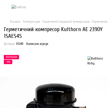
Каталог
Компресори
Герметичні поршневі компресори
Герметичні
Герметичний компресор Kulthorn AE 2390Y
1SAES45
Артикул:
01240
Написати відгук
РОЗПРОДАЖ
−49%