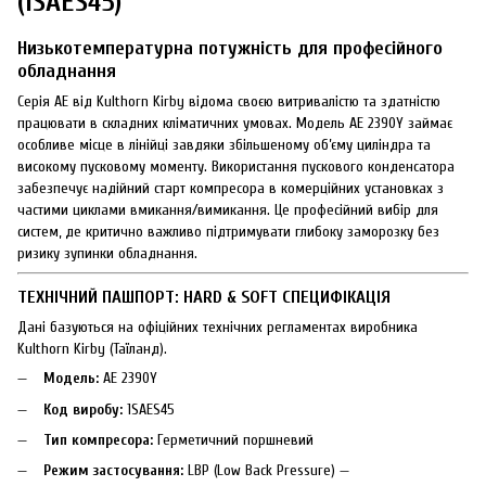
(1SAES45)
Низькотемпературна потужність для професійного
обладнання
Серія AE від Kulthorn Kirby відома своєю витривалістю та здатністю
працювати в складних кліматичних умовах. Модель AE 2390Y займає
особливе місце в лінійці завдяки збільшеному об’єму циліндра та
високому пусковому моменту. Використання пускового конденсатора
забезпечує надійний старт компресора в комерційних установках з
частими циклами вмикання/вимикання. Це професійний вибір для
систем, де критично важливо підтримувати глибоку заморозку без
ризику зупинки обладнання.
ТЕХНІЧНИЙ ПАШПОРТ: HARD & SOFT СПЕЦИФІКАЦІЯ
Дані базуються на офіційних технічних регламентах виробника
Kulthorn Kirby (Таїланд).
Модель:
AE 2390Y
Код виробу:
1SAES45
Тип компресора:
Герметичний поршневий
Режим застосування:
LBP (Low Back Pressure) —