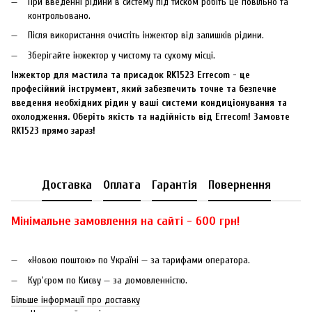
При введенні рідини в систему під тиском робіть це повільно та
контрольовано.
Після використання очистіть інжектор від залишків рідини.
Зберігайте інжектор у чистому та сухому місці.
Інжектор для мастила та присадок RK1523 Errecom - це
професійний інструмент, який забезпечить точне та безпечне
введення необхідних рідин у ваші системи кондиціонування та
охолодження. Оберіть якість та надійність від Errecom! Замовте
RK1523 прямо зараз!
Доставка
Оплата
Гарантія
Повернення
Мінімальне замовлення на сайті - 600 грн!
«Новою поштою» по Україні — за тарифами оператора.
Кур'єром по Києву — за домовленністю.
Більше інформації про доставку