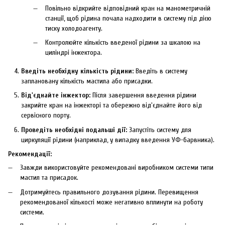
Повільно відкрийте відповідний кран на манометричній
станції, щоб рідина почала надходити в систему під дією
тиску холодоагенту.
Контролюйте кількість введеної рідини за шкалою на
циліндрі інжектора.
Введіть необхідну кількість рідини:
Введіть в систему
заплановану кількість мастила або присадки.
Від'єднайте інжектор:
Після завершення введення рідини
закрийте кран на інжекторі та обережно від'єднайте його від
сервісного порту.
Проведіть необхідні подальші дії:
Запустіть систему для
циркуляції рідини (наприклад, у випадку введення УФ-барвника).
Рекомендації:
Завжди використовуйте рекомендовані виробником системи типи
мастил та присадок.
Дотримуйтесь правильного дозування рідини. Перевищення
рекомендованої кількості може негативно вплинути на роботу
системи.