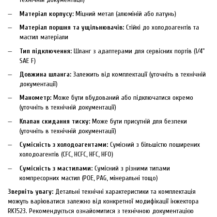
Матеріал корпусу:
Міцний метал (алюміній або латунь)
Матеріал поршня та ущільнювачів:
Стійкі до холодоагентів та
мастил матеріали
Тип підключення:
Шланг з адаптерами для сервісних портів (1/4"
SAE F)
Довжина шланга:
Залежить від комплектації (уточніть в технічній
документації)
Манометр:
Може бути вбудований або підключатися окремо
(уточніть в технічній документації)
Клапан скидання тиску:
Може бути присутній для безпеки
(уточніть в технічній документації)
Сумісність з холодоагентами:
Сумісний з більшістю поширених
холодоагентів (CFC, HCFC, HFC, HFO)
Сумісність з мастилами:
Сумісний з різними типами
компресорних мастил (POE, PAG, мінеральні тощо)
Зверніть увагу:
Детальні технічні характеристики та комплектація
можуть варіюватися залежно від конкретної модифікації інжектора
RK1523. Рекомендується ознайомитися з технічною документацією