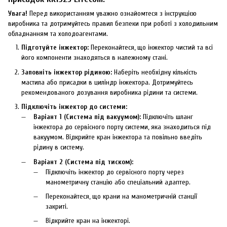
Увага!
Перед використанням уважно ознайомтеся з інструкцією
виробника та дотримуйтесь правил безпеки при роботі з холодильним
обладнанням та холодоагентами.
Підготуйте інжектор:
Переконайтеся, що інжектор чистий та всі
його компоненти знаходяться в належному стані.
Заповніть інжектор рідиною:
Наберіть необхідну кількість
мастила або присадки в циліндр інжектора. Дотримуйтесь
рекомендованого дозування виробника рідини та системи.
Підключіть інжектор до системи:
Варіант 1 (Система під вакуумом):
Підключіть шланг
інжектора до сервісного порту системи, яка знаходиться під
вакуумом. Відкрийте кран інжектора та повільно введіть
рідину в систему.
Варіант 2 (Система під тиском):
Підключіть інжектор до сервісного порту через
манометричну станцію або спеціальний адаптер.
Переконайтеся, що крани на манометричній станції
закриті.
Відкрийте кран на інжекторі.