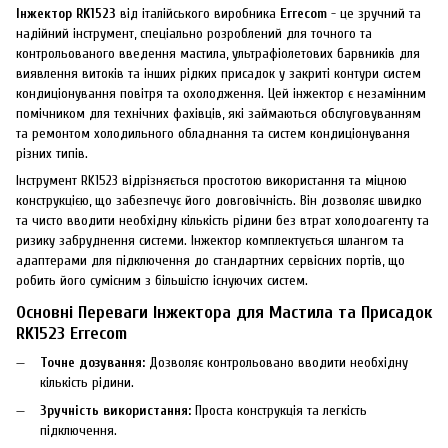
Інжектор RK1523
від італійського виробника
Errecom
- це зручний та
надійний інструмент, спеціально розроблений для точного та
контрольованого введення мастила, ультрафіолетових барвників для
виявлення витоків та інших рідких присадок у закриті контури систем
кондиціонування повітря та охолодження. Цей інжектор є незамінним
помічником для технічних фахівців, які займаються обслуговуванням
та ремонтом холодильного обладнання та систем кондиціонування
різних типів.
Інструмент RK1523 відрізняється простотою використання та міцною
конструкцією, що забезпечує його довговічність. Він дозволяє швидко
та чисто вводити необхідну кількість рідини без втрат холодоагенту та
ризику забруднення системи. Інжектор комплектується шлангом та
адаптерами для підключення до стандартних сервісних портів, що
робить його сумісним з більшістю існуючих систем.
Основні Переваги Інжектора для Мастила та Присадок
RK1523 Errecom
Точне дозування:
Дозволяє контрольовано вводити необхідну
кількість рідини.
Зручність використання:
Проста конструкція та легкість
підключення.