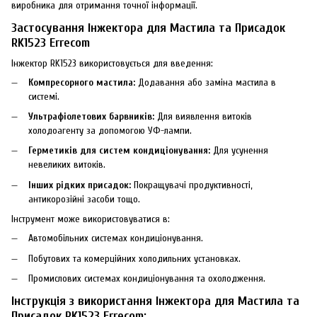
виробника для отримання точної інформації.
Застосування Інжектора для Мастила та Присадок
RK1523 Errecom
Інжектор RK1523 використовується для введення:
Компресорного мастила:
Додавання або заміна мастила в
системі.
Ультрафіолетових барвників:
Для виявлення витоків
холодоагенту за допомогою УФ-лампи.
Герметиків для систем кондиціонування:
Для усунення
невеликих витоків.
Інших рідких присадок:
Покращувачі продуктивності,
антикорозійні засоби тощо.
Інструмент може використовуватися в:
Автомобільних системах кондиціонування.
Побутових та комерційних холодильних установках.
Промислових системах кондиціонування та охолодження.
Інструкція з використання Інжектора для Мастила та
Присадок RK1523 Errecom: