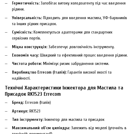
Герметичність:
Запобігає витоку холодоагенту під час введення
рідини.
Універсальність:
Підходить для введення мастила, УФ-барвників
та інших рідких присадок.
Сумісність:
Комплектується адаптерами для стандартних
сервісних портів.
Міцна конструкція:
Забезпечує довговічність інструменту.
Економія часу:
Швидкий та ефективний процес введення рідини.
Чистота роботи:
Мінімізує ризик забруднення системи.
Виробництво Errecom (Італія):
Гарантія високої якості та
надійності.
Технічні Характеристики Інжектора для Мастила та
Присадок RK1523 Errecom
Бренд:
Errecom (Італія)
Артикул:
RK1523
Тип інструменту:
Інжектор для мастила та присадок
Максимальний об'єм циліндра:
Залежить від моделі (уточніть в
технічній документації)