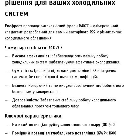
рішення для ваших холодильних
систем
Екофрост
пропонує високоякісний фреон R407C – універсальний
хладагент, розроблений для заміни застарілого R22 у різних типах
холодильного обладнання.
Чому варто обрати R407C?
Висока ефективність:
Забезпечує оптимальну роботу
холодильних систем, забезпечуючи ефективне охолодження.
Сумісність:
Ідеально підходить для заміни R22 в існуючих
системах без необхідності значних модифікацій.
Безпека:
Негорючий та не вибухонебезпечний, що робить його
безпечним у використанні.
Довговічність:
Забезпечує стабільну роботу холодильного
обладнання протягом тривалого часу.
Ключові характеристики:
Низький потенціал руйнування озонового шару (ODP):
0
Помірний потенціал глобального потепління (GWP):
1600