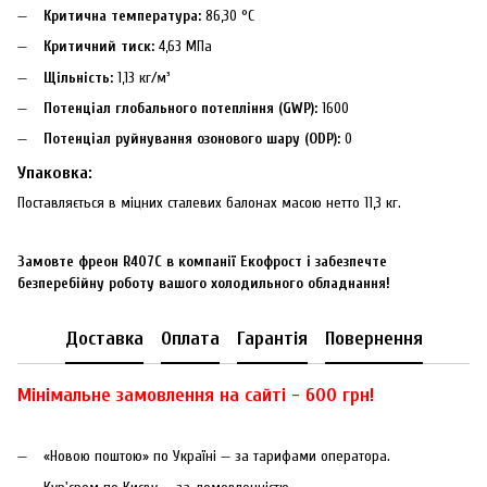
Критична температура:
86,30 °C
Критичний тиск:
4,63 МПа
Щільність:
1,13 кг/м³
Потенціал глобального потепління (GWP):
1600
Потенціал руйнування озонового шару (ODP):
0
Упаковка:
Поставляється в міцних сталевих балонах масою нетто 11,3 кг.
Замовте фреон R407C в компанії Екофрост і забезпечте
безперебійну роботу вашого холодильного обладнання!
Доставка
Оплата
Гарантія
Повернення
Мінімальне замовлення на сайті - 600 грн!
«Новою поштою» по Україні — за тарифами оператора.