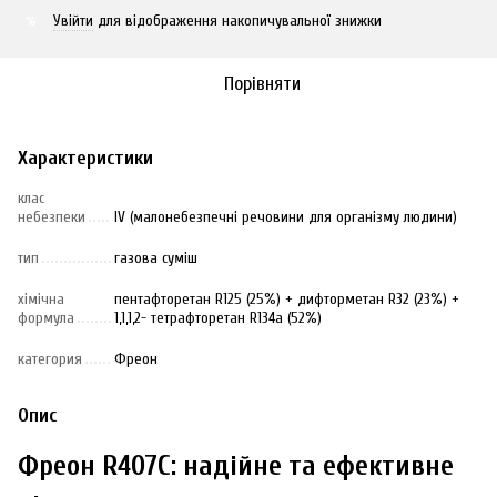
Увійти
для відображення накопичувальної знижки
%
Порівняти
Характеристики
клас
небезпеки
IV (малонебезпечні речовини для організму людини)
тип
газова суміш
хімічна
пентафторетан R125 (25%) + дифторметан R32 (23%) +
формула
1,1,1,2- тетрафторетан R134a (52%)
категория
Фреон
Опис
Фреон R407C: надійне та ефективне