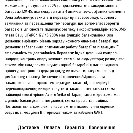
максимальну потужність 200A та призначена для використання з
батареєю 12V 4S, яка складається з 4 літій-залізо-фосфатних елементів.
Вона забезпечує захист від перезаряду, перерозряду, короткого
замикання та перевищення температури, що допомагає зберегти
батарею в цілісності та підвищує безпеку використання.Крім того, BMS
плата DaLy LiFePO4 12V 4S 200A має функцію балансування, яка
дозволяє вирівняти рівень заряду кожного елемента батареї, що
дозволяє забезпечити оптимальну роботу батареї та підвищити її
ефективність та довговічність.Переваги: індивідуальний контроль
напруги; контроль опору кожного елемента акумулятора; розподіляє
струми між складовими акумуляторної батареї під час зарядного
процесу; контролює струм розряду; визначає втрату ємності від
дисбалансу; гарантує безпечне підключення/відключення
навантаження; контроль температури, захист від перегріву і
переохолодження; використовується захисна інтегральна схема
найвищої якості «рівня A» від Seiko of Japan; сама мікросхема має
функцію балансування потужності; схема проста та надійна.
Поставляється в комплекті з кабелем для підключення окремих
осередків, модулем BT, термодатчиком та кабелем UART.
Доставка
Оплата
Гарантія
Повернення