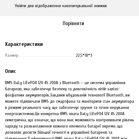
Увійти
для відображення накопичувальної знижки
%
Порівняти
Характеристики
Размер
22,5*10*3
Опис
BMS DaLy LiFePO4 12V 4S 200A з Bluetooth — це система управління
батареєю, яка забезпечує безпеку та довговічність літій-залізо-
фосфатних акумуляторів.Завдяки вбудованій технології Bluetooth, ви
можете підключати BMS до смартфона та моніторити стан акумулятора
в режимі реального часу, що забезпечує зручне та точне керування
енергосистемою.Ця конкретна BMS плата DaLy LiFePO4 12V 4S 200A
симетрична, що означає, що вона має можливість контролювати рівень
заряду та розвантаження кожного елемента батареї окремо, що
дозволяє досягти більшої точності в управлінні батареєю та
підвищення її ефективності.BMS плата DaLy LiFePO4 12V 4S 200A має