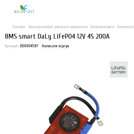
Каталог
Альтернативні джерела живлення
Комплектуючі
Комплект
BMS smart DaLy LiFePO4 12V 4S 200A
Артикул:
DD0004587
Написати відгук