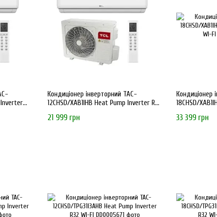
AC-
Кондиціонер інверторний TAC-
Кондиціонер 
Inverter
12CHSD/XAB1IHB Heat Pump Inverter R32
18CHSD/XAB1IH
WI-FI
WI-FI
21 999 грн
33 399 грн