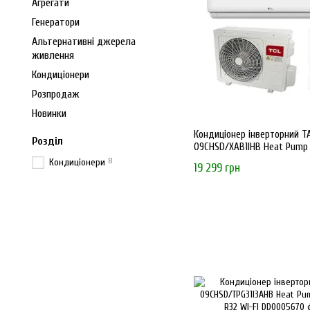
Агрегати
Генератори
Альтернативні джерела
живлення
Кондиціонери
Розпродаж
Новинки
Кондиціонер інверторний T
Розділ
09CHSD/XAB1IHB Heat Pump 
R32 WI-FI
8
Кондиціонери
19 299 грн