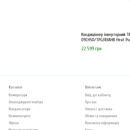
Кондиціонер інверторний T
09CHSD/TPG31I3AHB Heat Pu
R32 WI-FI
22 599 грн
Каталог
Клієнтам
Компресори
Вхід до кабінету
Охолоджувачі повітря
Про нас
Конденсатори
Оплата і доставка
Комплектуючі
Обмін та повернення
Фреон
Контактна інформація
Витратні матеріали
Блог