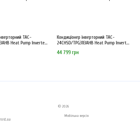
інверторний TAC-
Кондиціонер інверторний TAC-
3AHB Heat Pump Inverter
24CHSD/TPG31I3AHB Heat Pump Inverter
R32 WI-FI
44 799 грн
© 2026
Мобільна версія
ost.ua