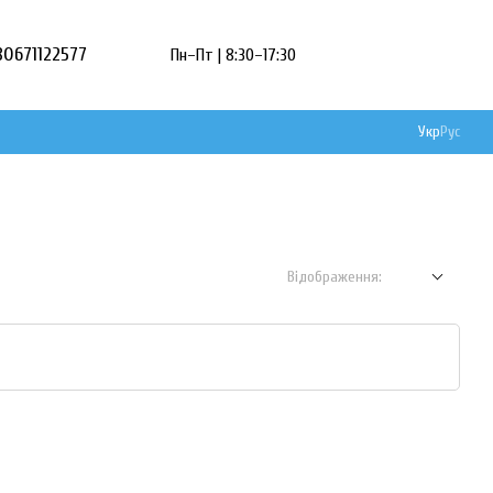
80671122577
Пн–Пт | 8:30–17:30
Укр
Рус
Відображення: