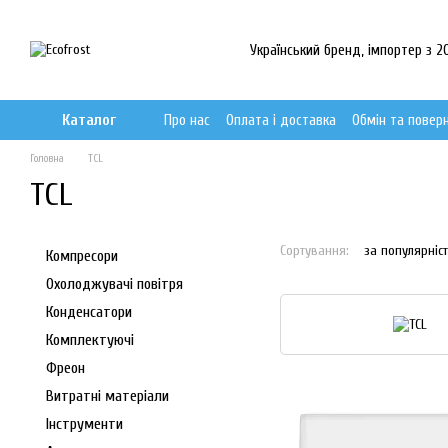
Перейти до основного контенту
Український бренд, імпортер з 20
Каталог
Про нас
Оплата і доставка
Обмін та повер
Головна
TCL
TCL
Сортування:
за популярніс
Компресори
Охолоджувачі повітря
Конденсатори
Комплектуючі
Фреон
Витратні матеріали
Інструменти