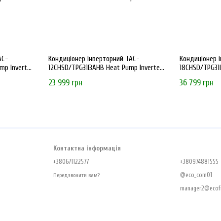
AC-
Кондиціонер інверторний TAC-
Кондиціонер 
mp Inverter
12CHSD/TPG31I3AHB Heat Pump Inverter
18CHSD/TPG31I
R32 WI-FI
R32 WI-FI
23 999 грн
36 799 грн
Контактна інформація
+380671122577
+380974881555
@eco_com01
Передзвонити вам?
manager2@ecofr