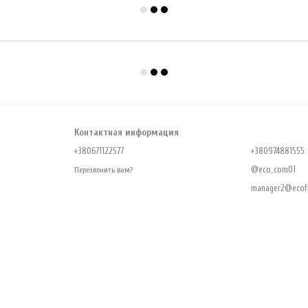
Контактная информация
+380671122577
+380974881555
@eco_com01
Перезвонить вам?
manager2@ecofr