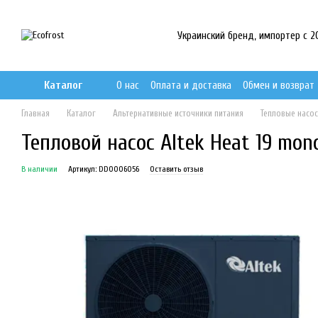
Перейти к основному контенту
Украинский бренд, импортер с 201
Каталог
О нас
Оплата и доставка
Обмен и возврат
Главная
Каталог
Альтернативные источники питания
Тепловые насо
Тепловой насос Altek Heat 19 mon
В наличии
Артикул: DD0006056
Оставить отзыв