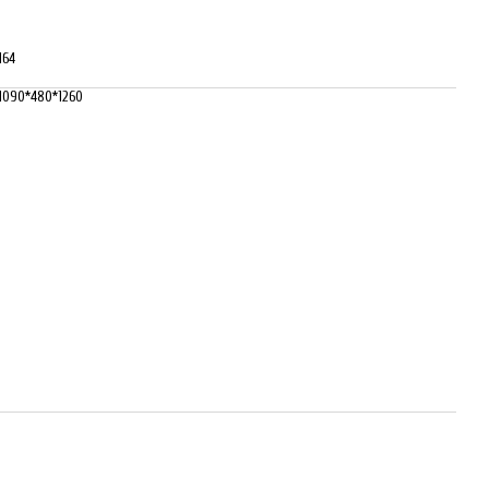
164
1090*480*1260