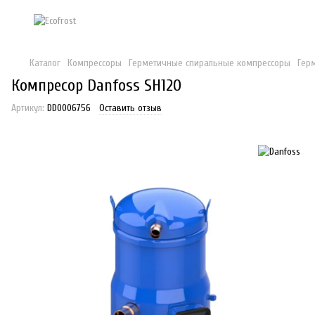
Каталог
Компрессоры
Герметичные спиральные компрессоры
Гер
Компресор Danfoss SH120
Артикул:
DD0006756
Оставить отзыв