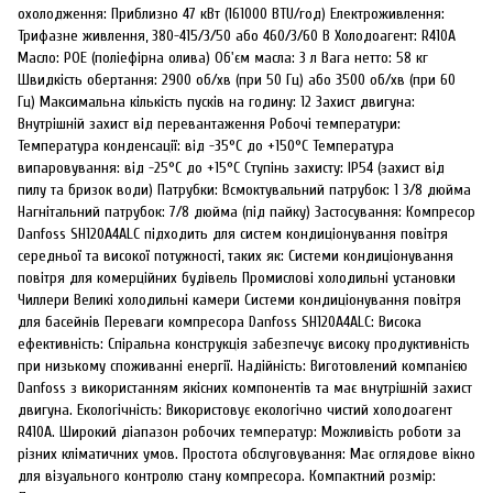
охолодження: Приблизно 47 кВт (161000 BTU/год) Електроживлення:
Трифазне живлення, 380-415/3/50 або 460/3/60 В Холодоагент: R410A
Масло: POE (поліефірна олива) Об'єм масла: 3 л Вага нетто: 58 кг
Швидкість обертання: 2900 об/хв (при 50 Гц) або 3500 об/хв (при 60
Гц) Максимальна кількість пусків на годину: 12 Захист двигуна:
Внутрішній захист від перевантаження Робочі температури:
Температура конденсації: від -35°C до +150°C Температура
випаровування: від -25°C до +15°C Ступінь захисту: IP54 (захист від
пилу та бризок води) Патрубки: Всмоктувальний патрубок: 1 3/8 дюйма
Нагнітальний патрубок: 7/8 дюйма (під пайку) Застосування: Компресор
Danfoss SH120A4ALC підходить для систем кондиціонування повітря
середньої та високої потужності, таких як: Системи кондиціонування
повітря для комерційних будівель Промислові холодильні установки
Чиллери Великі холодильні камери Системи кондиціонування повітря
для басейнів Переваги компресора Danfoss SH120A4ALC: Висока
ефективність: Спіральна конструкція забезпечує високу продуктивність
при низькому споживанні енергії. Надійність: Виготовлений компанією
Danfoss з використанням якісних компонентів та має внутрішній захист
двигуна. Екологічність: Використовує екологічно чистий холодоагент
R410A. Широкий діапазон робочих температур: Можливість роботи за
різних кліматичних умов. Простота обслуговування: Має оглядове вікно
для візуального контролю стану компресора. Компактний розмір: