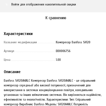
Войти
для отображения накопительной скидки
%
К сравнению
Характеристики
Название модификации
Компресор Danfoss SH120
Артикул
DD0006756
Цена
1.00
Описание
Danfoss SH120A4ALC Компресор Danfoss SH120A4ALC - це спіральний
компресор середньої або високої потужності, призначений для
використання в системах кондиціонування повітря, холодильних
установках та інших кліматичних системах. Він вирізняється надійністю,
ефективністю та екологічністю. Характеристики: Тип: Спіральний
компресор Виробник: Danfoss Модель: SH120A4ALC Потужність