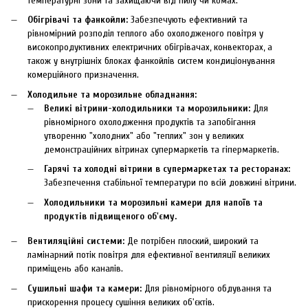
температурні зони та захищаючи від пилу чи комах.
Обігрівачі та фанкойли:
Забезпечують ефективний та
рівномірний розподіл теплого або охолодженого повітря у
високопродуктивних електричних обігрівачах, конвекторах, а
також у внутрішніх блоках фанкойлів систем кондиціонування
комерційного призначення.
Холодильне та морозильне обладнання:
Великі вітрини-холодильники та морозильники:
Для
рівномірного охолодження продуктів та запобігання
утворенню "холодних" або "теплих" зон у великих
демонстраційних вітринах супермаркетів та гіпермаркетів.
Гарячі та холодні вітрини в супермаркетах та ресторанах:
Забезпечення стабільної температури по всій довжині вітрини.
Холодильники та морозильні камери для напоїв та
продуктів підвищеного об'єму.
Вентиляційні системи:
Де потрібен плоский, широкий та
ламінарний потік повітря для ефективної вентиляції великих
приміщень або каналів.
Сушильні шафи та камери:
Для рівномірного обдування та
прискорення процесу сушіння великих об'єктів.