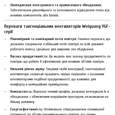
Охолодження електронного та промислового обладнання:
Забезпечення рівномірного та інтенсивного відведення тепла від
великих компонентів або блоків.
Переваги тангенціальних вентиляторів Weiguang YGF-
серії
Рівномірний та ламінарний потік повітря:
Головна перевага, що
дозволяє створювати стабільний потік повітря по всій довжині
робочого колеса, ідеально для широких зон обдування.
Висока продуктивність:
Ця модель має значну продуктивність по
повітрю, що робить її ефективною для великих об'ємів повітря.
Низький рівень шуму:
Завдяки своїй конструкції, тангенціальні
вентилятори зазвичай працюють тихіше порівняно з осьовими
вентиляторами подібної продуктивності, що важливо для
комфорту в комерційних приміщеннях.
Компактність:
Відносно тонкий профіль дозволяє інтегрувати їх в
обладнання з обмеженим внутрішнім простором, незважаючи на
більшу довжину.
Енергоефективність:
Оптимальне співвідношення споживаної
потужності до об'єму переміщуваного повітря, що сприяє