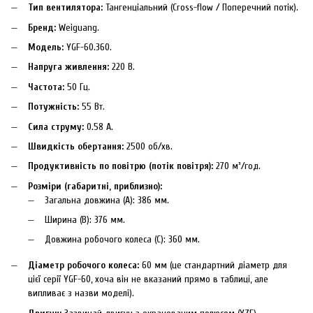
Тип вентилятора:
Тангенціальний (Cross-flow / Поперечний потік).
Бренд:
Weiguang.
Модель:
YGF-60.360.
Напруга живлення:
220 В.
Частота:
50 Гц.
Потужність:
55 Вт.
Сила струму:
0.58 А.
Швидкість обертання:
2500 об/хв.
Продуктивність по повітрю (потік повітря):
270 м³/год.
Розміри (габаритні, приблизно):
Загальна довжина (A): 386 мм.
Ширина (B): 376 мм.
Довжина робочого колеса (C): 360 мм.
Діаметр робочого колеса:
60 мм (це стандартний діаметр для
цієї серії YGF-60, хоча він не вказаний прямо в таблиці, але
випливає з назви моделі).