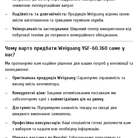
зниженню експлуатаційних витрат.
Надійність та довговічність:
Продукція Weiguang відома своєю
якістю виготовлення та тривалим терміном служби.
Універсальність застосування:
Широкий спектр використання від
побутової техніки до потужного комерційного обладнання.
Чому варто придбати Weiguang YGF-60.360 саме у
нас?
Ми пропонуємо вам надійне рішення для ваших потреб у вентиляції та
охолодженні:
Оригінальна продукція Weiguang:
Гарантуємо справжність та
високу якість вентилятора.
Конкурентні ціни:
Завдяки оптимізованим поставкам ми
забезпечуємо одні з
найвигідніших цін на ринку
.
Доступність:
Підтримуємо наявність товару на складі для
швидкого виконання замовлень.
Професійна консультація:
Наші спеціалісти готові допомогти вам
з вибором та надати всю необхідну інформацію.
Швидка доставка по Україні:
Забезпечуємо оперативну та