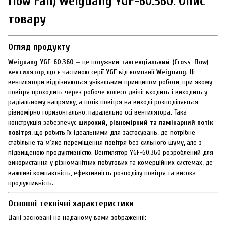
flow Fan) Weiguang YGF-60.360: Опис
товару
Огляд продукту
Weiguang YGF-60.360
— це потужний
тангенціальний (Cross-flow)
вентилятор
, що є частиною серії
YGF
від компанії
Weiguang
. Ці
вентилятори відрізняються унікальним принципом роботи, при якому
повітря проходить через робоче колесо двічі: входить і виходить у
радіальному напрямку, а потік повітря на виході розподіляється
рівномірно горизонтально, паралельно осі вентилятора. Така
конструкція забезпечує
широкий, рівномірний та ламінарний потік
повітря
, що робить їх ідеальними для застосувань, де потрібне
стабільне та м'яке переміщення повітря без сильного шуму, але з
підвищеною продуктивністю. Вентилятор YGF-60.360 розроблений для
використання у різноманітних побутових та комерційних системах, де
важливі компактність, ефективність розподілу повітря та висока
продуктивність.
Основні технічні характеристики
Дані засновані на наданому вами зображенні: