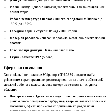
Двигун:
Зазвичай двигун з екранованим полюсом (YZF).
Рівень шуму:
Відносно низький, характерний для тангенціальних
вентиляторів.
Робоча температура навколишнього середовища:
Типово від
-30°C до +50°C.
Середній термін служби:
Понад 20000 годин.
Матеріал робочого колеса:
Як правило, метал або високоякісний
пластик.
Клас ізоляції двигуна:
Зазвичай Клас B або F.
Ступінь захисту:
IP42 (типово).
Сфери застосування
Тангенціальні вентилятори Weiguang YGF-60.360 завдяки своїм
унікальним характеристикам розподілу повітря та значно збільшеній
довжині робочого колеса широко використовуються в наступних
областях:
Повітряні завіси:
Ідеально підходять для створення потужного та
рівномірного повітряного бар'єру над дверима великих проємів у
магазинах, офісах, промислових приміщеннях, розділяючи