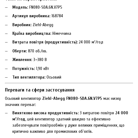
Модель:
FN080-SDА.6N.V7P5
Артикул виробника:
168784
Виробник:
Ziehl-Abegg
Країна виробництва:
Німеччина
Витрата повітря (продуктивність):
24 000 м³/год
Оберти:
870 об./хв.
Живлення:
3~380 В
Потужність:
1,90 кВт
Тип вентилятора:
Осьовий
Переваги та сфери застосування
Осьовий вентилятор
Ziehl-Abegg FN080-SDА.6N.V7P5
має низку
значних переваг:
Винятково висока продуктивність:
З витратою повітря
24 000
м³/год
, цей вентилятор здатний швидко та ефективно
забезпечувати повітрообмін у дуже великих приміщеннях, що
критично важливо для промислових об'єктів.