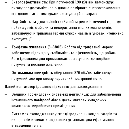
Енергоефективність:
При потужності 1,90 кВт він демонструє
високу продуктивність за відносно помірного енергоспоживання,
що допомагає оптимізувати експлуатаційні витрати.
Надійність та довговічність:
Виробництво в Німеччині гарантує
найвищу якість збірки та використання міцних компонентів,
забезпечуючи тривалий термін служби навіть в умовах інтенсивної
експлуатації.
Трифазне живлення (3~380В):
Робота від трифазної мережі
забезпечує підвищену стабільність та ефективність, що робить
його ідеальним для промислових застосувань, де потрібне
потужне та постійне живлення.
Оптимальна швидкість обертання:
870 об./хв. забезпечує
потужний, але при цьому керований повітряний потік.
Даний вентилятор ідеально підходить для застосування в:
Великих промислових системах вентиляції:
для забезпечення
інтенсивного повітрообміну в цехах, ангарах, складських
комплексах, виробничих приміщеннях.
Системах охолодження:
у складі градирень, конденсаторів та
випарників великих холодильних установок для ефективного
відведення тепла.