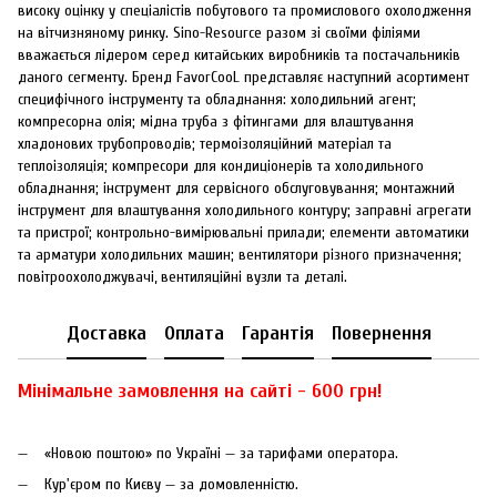
високу оцінку у спеціалістів побутового та промислового охолодження
на вітчизняному ринку. Sino-Resource разом зі своїми філіями
вважається лідером серед китайських виробників та постачальників
даного сегменту. Бренд FavorCooL представляє наступний асортимент
специфічного інструменту та обладнання: холодильний агент;
компресорна олія; мідна труба з фітингами для влаштування
хладонових трубопроводів; термоізоляційний матеріал та
теплоізоляція; компресори для кондиціонерів та холодильного
обладнання; інструмент для сервісного обслуговування; монтажний
інструмент для влаштування холодильного контуру; заправні агрегати
та пристрої; контрольно-вимірювальні прилади; елементи автоматики
та арматури холодильних машин; вентилятори різного призначення;
повітроохолоджувачі, вентиляційні вузли та деталі.
Доставка
Оплата
Гарантія
Повернення
Мінімальне замовлення на сайті - 600 грн!
«Новою поштою» по Україні — за тарифами оператора.
Кур'єром по Києву — за домовленністю.