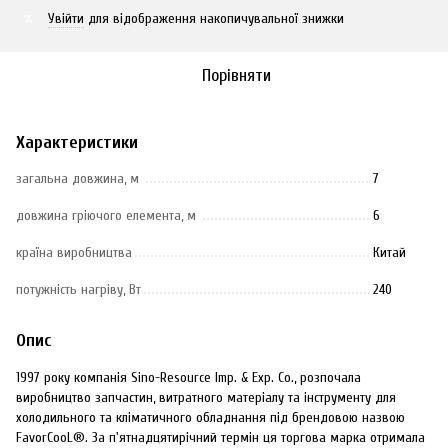
Увійти
для відображення накопичувальної знижки
%
Порівняти
Характеристики
загальна довжина, м
7
довжина гріючого елемента, м
6
країна виробництва
Китай
потужність нагріву, Вт
240
Опис
1997 року компанія Sino-Resource Imp. & Exp. Co., розпочала
виробництво запчастин, витратного матеріалу та інструменту для
холодильного та кліматичного обладнання під брендовою назвою
FavorCooL®. За п'ятнадцятирічний термін ця торгова марка отримала